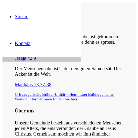
Stream
Die Losung von heute
Siehe, was ich früher verkündigt habe, ist gekommen.
So verkündige ich auch Neues; ehe denn es sprosst,
Kontakt
lasse ich’s euch hören.
Jesaja 42,9
Der Menschensohn ist’s, der den guten Samen sät. Der
Acker ist die Welt.
Matthäus 13,37-38
© Evangelische Brüder-Unität – Herrnhuter Brüdergemeine
Weitere Informationen finden Sie hier
Über uns
Unsere Gemeinde besteht aus verschiedenen Menschen
jeden Alters, die eins verbindet: der Glaube an Jesus
Christus. Gemeinsam möchten wir Ihm ähnlicher