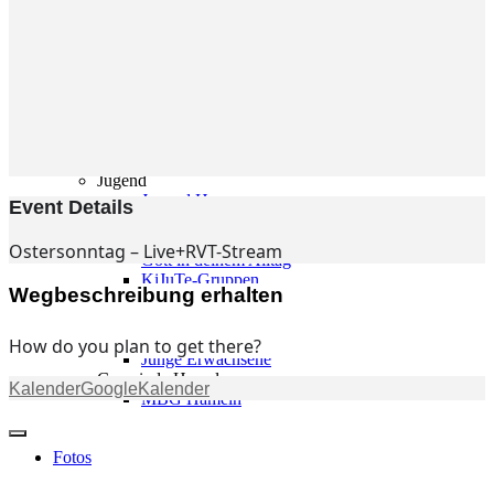
Gemeinde
Gemeinde
Kleingruppen
Weihnachtslieder
Youtube
Churchtools
Jugend
Jugend Home
Event Details
Intern
Kinder/Jungschar
Ostersonntag – Live+RVT-Stream
Gott in deinem Alltag
KiJuTe-Gruppen
Wegbeschreibung erhalten
Freizeiten 2026
Soccercamp Lemgo
Junge Erwachsene
How do you plan to get there?
Junge Erwachsene
Gemeinde Hameln
Kalender
GoogleKalender
MBG Hameln
Fotos