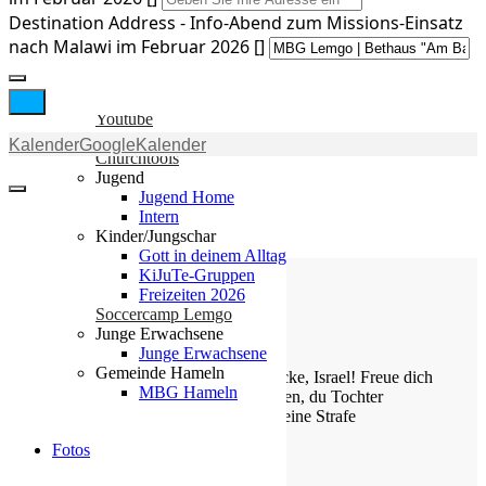
Gemeinde
Destination Address - Info-Abend zum Missions-Einsatz
nach Malawi im Februar 2026 []
Gemeinde
Kleingruppen
Weihnachtslieder
Youtube
Kalender
GoogleKalender
Churchtools
Jugend
Jugend Home
Intern
Kinder/Jungschar
Gott in deinem Alltag
KiJuTe-Gruppen
Freizeiten 2026
Soccercamp Lemgo
Junge Erwachsene
Die Losung von heute
Junge Erwachsene
Gemeinde Hameln
Jauchze, du Tochter Zion! Frohlocke, Israel! Freue dich
MBG Hameln
und sei fröhlich von ganzem Herzen, du Tochter
Jerusalem! Denn der HERR hat deine Strafe
weggenommen.
Fotos
Zefanja 3,14-15