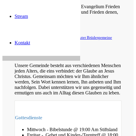
Christus ist gekommen und hat im Evangelium Frieden
verkündigt euch, die ihr fern wart, und Frieden denen,
Stream
die nahe waren.
Epheser 2,17
© Evangelische Brüder-Unität – Herrnhuter Brüdergemeine
Weitere Informationen finden Sie hier
Kontakt
Über uns
Unsere Gemeinde besteht aus verschiedenen Menschen
jeden Alters, die eins verbindet: der Glaube an Jesus
Christus. Gemeinsam möchten wir Ihm ähnlicher
werden, Sein Wort kennen lernen, Ihn anbeten und Ihm
nachfolgen. Dabei unterstützen wir uns gegenseitig und
ermutigen uns auch im Alltag diesen Glauben zu leben.
Gottesdienste
Mittwoch - Bibelstunde @ 19:00 Am Stiftsland
Freitag - Gebet und Kinder-/Teentreff @ 18:00