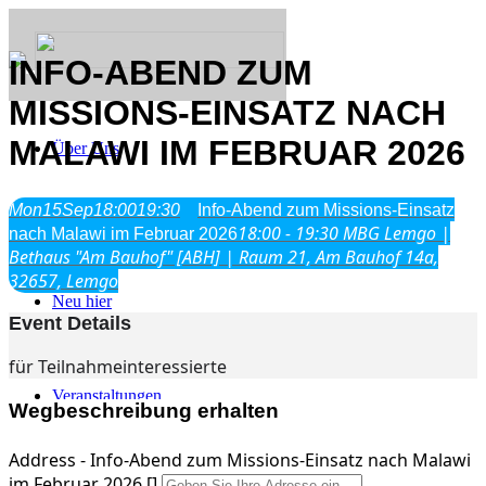
INFO-ABEND ZUM
MISSIONS-EINSATZ NACH
MALAWI IM FEBRUAR 2026
Über Uns
Was wir glauben
Mon
15
Sep
18:00
19:30
Info-Abend zum Missions-Einsatz
Jesus Christus
18:00 - 19:30
MBG Lemgo |
nach Malawi im Februar 2026
Geschichte
Bethaus "Am Bauhof" [ABH] | Raum 21, Am Bauhof 14a,
32657, Lemgo
Neu hier
Event Details
für Teilnahmeinteressierte
Veranstaltungen
Wegbeschreibung erhalten
Address - Info-Abend zum Missions-Einsatz nach Malawi
im Februar 2026 []