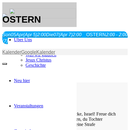
OSTERN
2:00 - 2:00
Son
05
Apr
(Apr 5)
2:00
Die
07
(Apr 7)
2:00
OSTERN
Über Uns
(7)
Kalender
GoogleKalender
Was wir glauben
Jesus Christus
Geschichte
Neu hier
Die Losung von heute
Veranstaltungen
Jauchze, du Tochter Zion! Frohlocke, Israel! Freue dich
und sei fröhlich von ganzem Herzen, du Tochter
Jerusalem! Denn der HERR hat deine Strafe
weggenommen.