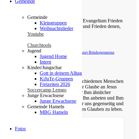
Gemeinde
Zefanja 3,14-15
Gemeinde
Christus ist gekommen und hat im Evangelium Frieden
Kleingruppen
verkündigt euch, die ihr fern wart, und Frieden denen,
Weihnachtslieder
die nahe waren.
Youtube
Epheser 2,17
Churchtools
Jugend
© Evangelische Brüder-Unität – Herrnhuter Brüdergemeine
Jugend Home
Weitere Informationen finden Sie hier
Intern
Kinder/Jungschar
Über uns
Gott in deinem Alltag
KiJuTe-Gruppen
Unsere Gemeinde besteht aus verschiedenen Menschen
Freizeiten 2026
jeden Alters, die eins verbindet: der Glaube an Jesus
Soccercamp Lemgo
Christus. Gemeinsam möchten wir Ihm ähnlicher
Junge Erwachsene
werden, Sein Wort kennen lernen, Ihn anbeten und Ihm
Junge Erwachsene
nachfolgen. Dabei unterstützen wir uns gegenseitig und
Gemeinde Hameln
ermutigen uns auch im Alltag diesen Glauben zu leben.
MBG Hameln
Fotos
Gottesdienste