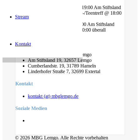
Mittwoch - Bibelstunde @ 19:00 Am Stiftsland
Freitag - Gebet und Kinder-/Teentreff @ 18:00
Stream
Am Bauhof
Freitag - Jugendtreff @ 20:00 Am Stiftsland
Sonntag - Gottesdienst @ 10:00 überall
Standorte
Kontakt
Am Bauhof 14A, 32657 Lemgo
Am Stiftsland 19, 32657 Lemgo
Cumberlandstr. 19, 31789 Hameln
Linderhofer Straße 7, 32699 Extertal
Kontakt
kontakt (at) mbglemgo.de
Soziale Medien
© 2026 MBG Lemgo. Alle Rechte vorbehalten