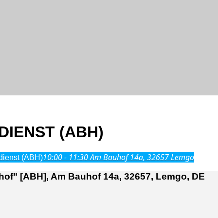
DIENST (ABH)
10:00 - 11:30
Am Bauhof 14a, 32657 Lemgo
ienst (ABH)
of" [ABH], Am Bauhof 14a, 32657, Lemgo, DE