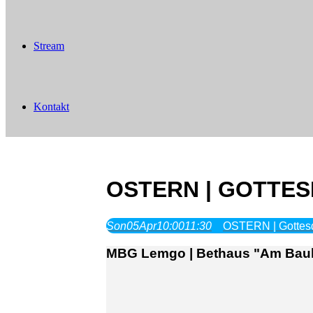
Stream
Kontakt
OSTERN | GOTTES
Son
05
Apr
10:00
11:30
OSTERN | Gottesd
MBG Lemgo | Bethaus "Am Bauh