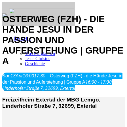
OSTERWEG (FZH) - DIE
HÄNDE JESU IN DER
PASSION UND
Über Uns
AUFERSTEHUNG | GRUPPE
Was wir glauben
A
Jesus Christus
Geschichte
Son
13
Apr
16:00
17:30
Osterweg (FZH) - die Hände Jesu in
Neu hier
16:00 - 17:30
der Passion und Auferstehung | Gruppe A
Linderhofer Straße 7, 32699, Extertal
Freizeitheim Extertal der MBG Lemgo,
Veranstaltungen
Linderhofer Straße 7, 32699, Extertal