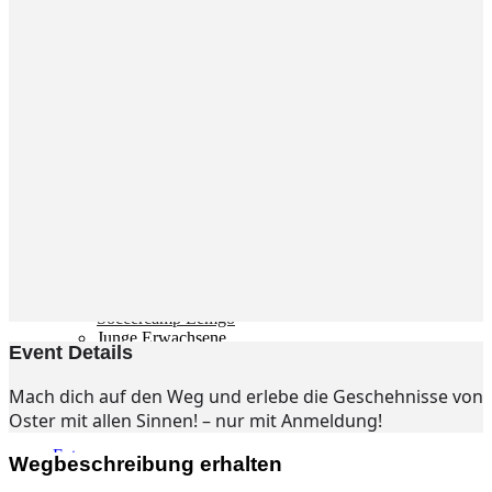
Gemeinde
Gemeinde
Kleingruppen
Weihnachtslieder
Youtube
Churchtools
Jugend
Jugend Home
Intern
Kinder/Jungschar
Gott in deinem Alltag
KiJuTe-Gruppen
Freizeiten 2026
Soccercamp Lemgo
Junge Erwachsene
Event Details
Junge Erwachsene
Gemeinde Hameln
Mach dich auf den Weg und erlebe die Geschehnisse von
MBG Hameln
Oster mit allen Sinnen! – nur mit Anmeldung!
Fotos
Wegbeschreibung erhalten