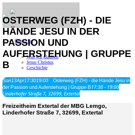
OSTERWEG (FZH) - DIE
HÄNDE JESU IN DER
PASSION UND
Über Uns
AUFERSTEHUNG | GRUPPE
Was wir glauben
B
Jesus Christus
Geschichte
Son
13
Apr
17:30
19:00
Osterweg (FZH) - die Hände Jesu in
Neu hier
17:30 - 19:00
der Passion und Auferstehung | Gruppe B
Linderhofer Straße 7, 32699, Extertal
Freizeitheim Extertal der MBG Lemgo,
Veranstaltungen
Linderhofer Straße 7, 32699, Extertal