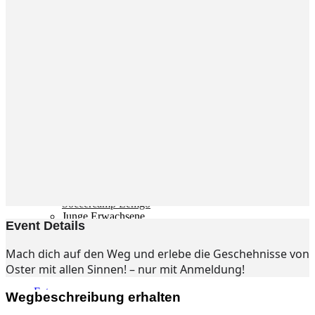
Gemeinde
Gemeinde
Kleingruppen
Weihnachtslieder
Youtube
Churchtools
Jugend
Jugend Home
Intern
Kinder/Jungschar
Gott in deinem Alltag
KiJuTe-Gruppen
Freizeiten 2026
Soccercamp Lemgo
Junge Erwachsene
Event Details
Junge Erwachsene
Gemeinde Hameln
Mach dich auf den Weg und erlebe die Geschehnisse von
MBG Hameln
Oster mit allen Sinnen! – nur mit Anmeldung!
Fotos
Wegbeschreibung erhalten