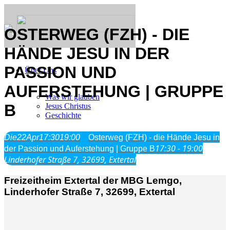
OSTERWEG (FZH) - DIE
HÄNDE JESU IN DER
PASSION UND
Über Uns
AUFERSTEHUNG | GRUPPE
Was wir glauben
B
Jesus Christus
Geschichte
Die
22
Apr
17:30
19:00
Osterweg (FZH) - die Hände Jesu in
Neu hier
17:30 - 19:00
der Passion und Auferstehung | Gruppe B
Linderhofer Straße 7, 32699, Extertal
Freizeitheim Extertal der MBG Lemgo,
Veranstaltungen
Linderhofer Straße 7, 32699, Extertal