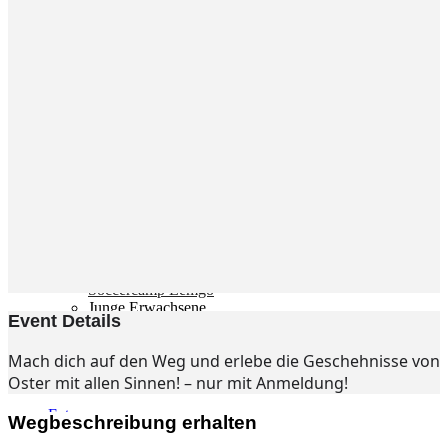
Gemeinde
Gemeinde
Kleingruppen
Weihnachtslieder
Youtube
Churchtools
Jugend
Jugend Home
Intern
Kinder/Jungschar
Gott in deinem Alltag
KiJuTe-Gruppen
Freizeiten 2026
Soccercamp Lemgo
Junge Erwachsene
Event Details
Junge Erwachsene
Gemeinde Hameln
Mach dich auf den Weg und erlebe die Geschehnisse von
MBG Hameln
Oster mit allen Sinnen! – nur mit Anmeldung!
Fotos
Wegbeschreibung erhalten