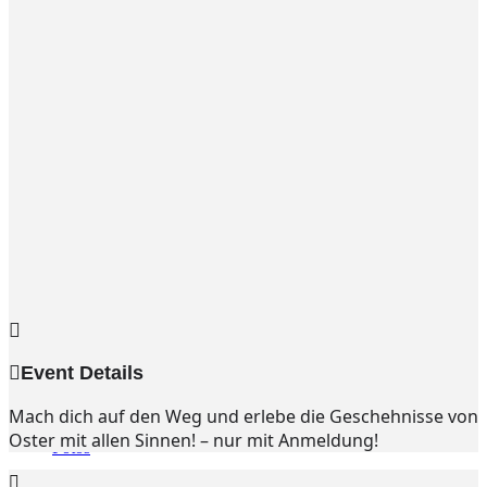
Gemeinde
Gemeinde
Kleingruppen
Weihnachtslieder
Youtube
Churchtools
Jugend
Jugend Home
Intern
Kinder/Jungschar
Gott in deinem Alltag
KiJuTe-Gruppen
Freizeiten 2026
Soccercamp Lemgo
Junge Erwachsene
Junge Erwachsene
Gemeinde Hameln
Event Details
MBG Hameln
Mach dich auf den Weg und erlebe die Geschehnisse von
Oster mit allen Sinnen! – nur mit Anmeldung!
Fotos