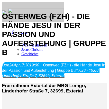
OSTERWEG (FZH) - DIE
HÄNDE JESU IN DER
PASSION UND
Über Uns
AUFERSTEHUNG | GRUPPE
Was wir glauben
Jesus Christus
B
Geschichte
Don
24
Apr
17:30
19:00
Osterweg (FZH) - die Hände Jesu in
Neu hier
17:30 - 19:00
der Passion und Auferstehung | Gruppe B
Linderhofer Straße 7, 32699, Extertal
Freizeitheim Extertal der MBG Lemgo,
Veranstaltungen
Linderhofer Straße 7, 32699, Extertal