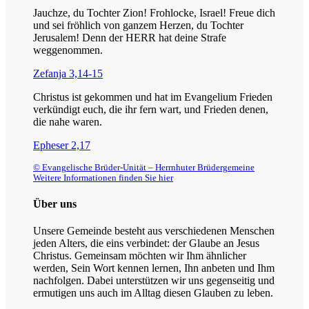
[]
|
Jauchze, du Tochter Zion! Frohlocke, Israel! Freue dich
Gruppe
und sei fröhlich von ganzem Herzen, du Tochter
B
Jerusalem! Denn der HERR hat deine Strafe
[]
weggenommen.
Zefanja 3,14-15
Christus ist gekommen und hat im Evangelium Frieden
verkündigt euch, die ihr fern wart, und Frieden denen,
die nahe waren.
Epheser 2,17
© Evangelische Brüder-Unität – Herrnhuter Brüdergemeine
Weitere Informationen finden Sie hier
Über uns
Unsere Gemeinde besteht aus verschiedenen Menschen
jeden Alters, die eins verbindet: der Glaube an Jesus
Christus. Gemeinsam möchten wir Ihm ähnlicher
werden, Sein Wort kennen lernen, Ihn anbeten und Ihm
nachfolgen. Dabei unterstützen wir uns gegenseitig und
ermutigen uns auch im Alltag diesen Glauben zu leben.