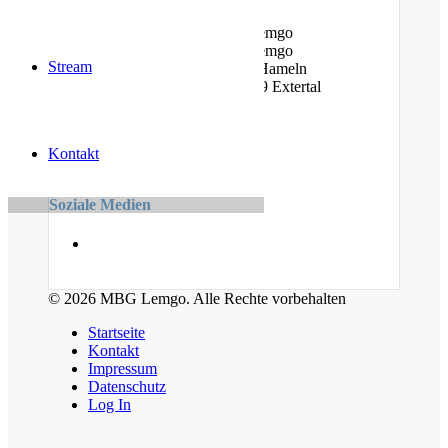
Am Bauhof 14A, 32657 Lemgo
Am Stiftsland 19, 32657 Lemgo
Stream
Cumberlandstr. 19, 31789 Hameln
Linderhofer Straße 7, 32699 Extertal
Kontakt
Kontakt
kontakt (at) mbglemgo.de
Soziale Medien
© 2026 MBG Lemgo. Alle Rechte vorbehalten
Startseite
Kontakt
Impressum
Datenschutz
Log In