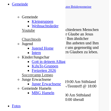
Gemeinde
© Evangelische Brüder-Unität – Herrnhuter Brüdergemeine
Weitere Informationen finden Sie hier
Gemeinde
Über uns
Kleingruppen
Weihnachtslieder
Unsere Gemeinde besteht aus verschiedenen Menschen
Youtube
jeden Alters, die eins verbindet: der Glaube an Jesus
Christus. Gemeinsam möchten wir Ihm ähnlicher
Churchtools
werden, Sein Wort kennen lernen, Ihn anbeten und Ihm
Jugend
nachfolgen. Dabei unterstützen wir uns gegenseitig und
Jugend Home
ermutigen uns auch im Alltag diesen Glauben zu leben.
Intern
Kinder/Jungschar
Gott in deinem Alltag
KiJuTe-Gruppen
Freizeiten 2026
Gottesdienste
Soccercamp Lemgo
Junge Erwachsene
Mittwoch - Bibelstunde @ 19:00 Am Stiftsland
Junge Erwachsene
Freitag - Gebet und Kinder-/Teentreff @ 18:00
Gemeinde Hameln
Am Bauhof
MBG Hameln
Freitag - Jugendtreff @ 20:00 Am Stiftsland
Sonntag - Gottesdienst @ 10:00 überall
Fotos
Standorte