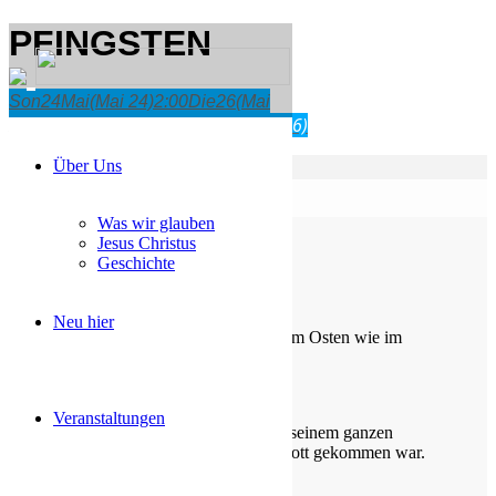
PFINGSTEN
Son
24
Mai
(Mai 24)
2:00
Die
26
(Mai
2:00 - 2:00
(26)
26)
2:00
PFINGSTEN
Über Uns
Kalender
GoogleKalender
Was wir glauben
Jesus Christus
Geschichte
Die Losung von heute
Neu hier
Du machst fröhlich, was da lebet im Osten wie im
Westen.
Psalm 65,9
Veranstaltungen
Der Kerkermeister freute sich mit seinem ganzen
Hause, dass er zum Glauben an Gott gekommen war.
Apostelgeschichte 16,34