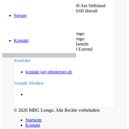
Am Bauhof
Freitag - Jugendtreff @ 20:00 Am Stiftsland
Sonntag - Gottesdienst @ 10:00 überall
Stream
Standorte
Am Bauhof 14A, 32657 Lemgo
Am Stiftsland 19, 32657 Lemgo
Kontakt
Cumberlandstr. 19, 31789 Hameln
Linderhofer Straße 7, 32699 Extertal
Kontakt
kontakt (at) mbglemgo.de
Soziale Medien
© 2026 MBG Lemgo. Alle Rechte vorbehalten
Startseite
Kontakt