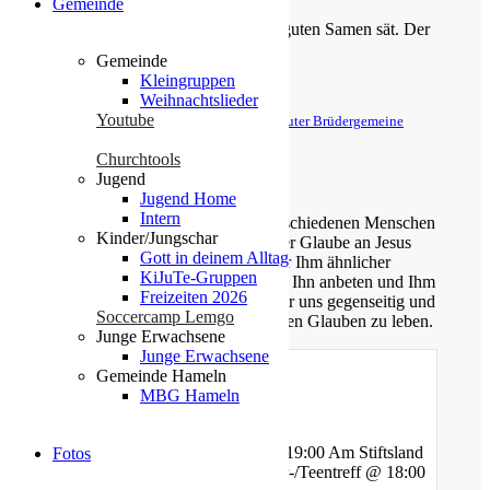
Gemeinde
Der Menschensohn ist’s, der den guten Samen sät. Der
Acker ist die Welt.
Gemeinde
Kleingruppen
Matthäus 13,37-38
Weihnachtslieder
Youtube
© Evangelische Brüder-Unität – Herrnhuter Brüdergemeine
Weitere Informationen finden Sie hier
Churchtools
Jugend
Über uns
Jugend Home
Intern
Unsere Gemeinde besteht aus verschiedenen Menschen
Kinder/Jungschar
jeden Alters, die eins verbindet: der Glaube an Jesus
Gott in deinem Alltag
Christus. Gemeinsam möchten wir Ihm ähnlicher
KiJuTe-Gruppen
werden, Sein Wort kennen lernen, Ihn anbeten und Ihm
Freizeiten 2026
nachfolgen. Dabei unterstützen wir uns gegenseitig und
Soccercamp Lemgo
ermutigen uns auch im Alltag diesen Glauben zu leben.
Junge Erwachsene
Junge Erwachsene
Gemeinde Hameln
MBG Hameln
Gottesdienste
Mittwoch - Bibelstunde @ 19:00 Am Stiftsland
Fotos
Freitag - Gebet und Kinder-/Teentreff @ 18:00