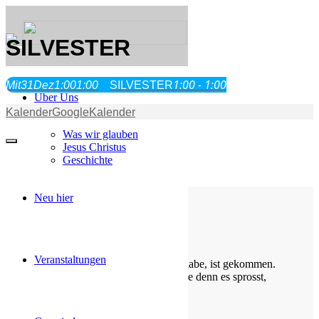
SILVESTER
1:00 - 1:00
Mit
31
Dez
1:00
1:00
SILVESTER
Über Uns
Kalender
GoogleKalender
Was wir glauben
Jesus Christus
Geschichte
Neu hier
Die Losung von heute
Veranstaltungen
Siehe, was ich früher verkündigt habe, ist gekommen.
So verkündige ich auch Neues; ehe denn es sprosst,
lasse ich’s euch hören.
Jesaja 42,9