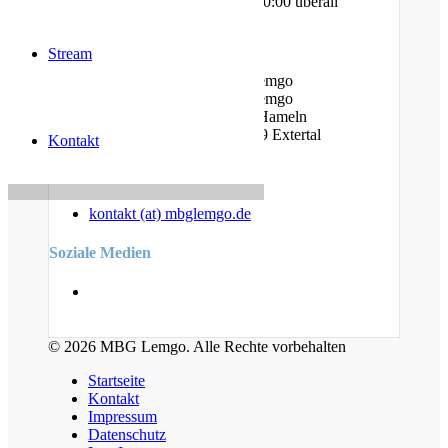
Sonntag - Gottesdienst @ 10:00 überall
Standorte
Stream
Am Bauhof 14A, 32657 Lemgo
Am Stiftsland 19, 32657 Lemgo
Cumberlandstr. 19, 31789 Hameln
Linderhofer Straße 7, 32699 Extertal
Kontakt
Kontakt
kontakt (at) mbglemgo.de
Soziale Medien
© 2026 MBG Lemgo. Alle Rechte vorbehalten
Startseite
Kontakt
Impressum
Datenschutz