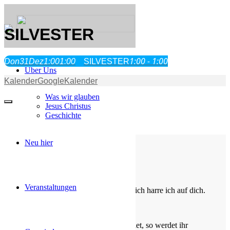
SILVESTER
1:00 - 1:00
Don
31
Dez
1:00
1:00
SILVESTER
Über Uns
Kalender
GoogleKalender
Was wir glauben
Jesus Christus
Geschichte
Neu hier
Die Losung von heute
Veranstaltungen
Du bist der Gott, der mir hilft; täglich harre ich auf dich.
Psalm 25,5
Bittet, so wird euch gegeben; suchet, so werdet ihr