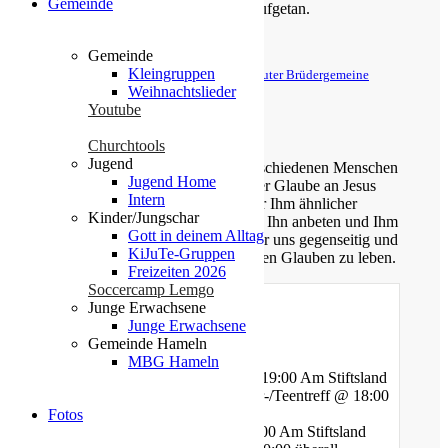
Gemeinde
finden; klopfet an, so wird euch aufgetan.
Matthäus 7,7
Gemeinde
Kleingruppen
© Evangelische Brüder-Unität – Herrnhuter Brüdergemeine
Weihnachtslieder
Weitere Informationen finden Sie hier
Youtube
Über uns
Churchtools
Jugend
Unsere Gemeinde besteht aus verschiedenen Menschen
Jugend Home
jeden Alters, die eins verbindet: der Glaube an Jesus
Intern
Christus. Gemeinsam möchten wir Ihm ähnlicher
Kinder/Jungschar
werden, Sein Wort kennen lernen, Ihn anbeten und Ihm
Gott in deinem Alltag
nachfolgen. Dabei unterstützen wir uns gegenseitig und
KiJuTe-Gruppen
ermutigen uns auch im Alltag diesen Glauben zu leben.
Freizeiten 2026
Soccercamp Lemgo
Junge Erwachsene
Junge Erwachsene
Gottesdienste
Gemeinde Hameln
MBG Hameln
Mittwoch - Bibelstunde @ 19:00 Am Stiftsland
Freitag - Gebet und Kinder-/Teentreff @ 18:00
Am Bauhof
Fotos
Freitag - Jugendtreff @ 20:00 Am Stiftsland