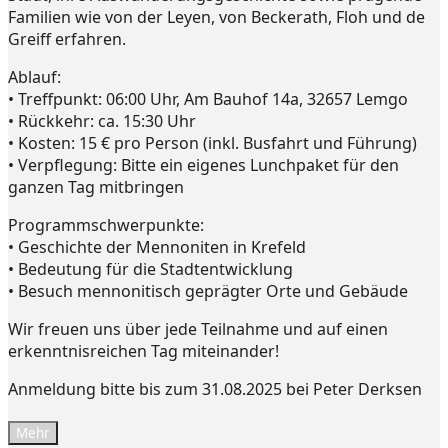
Gemeinde
Familien wie von der Leyen, von Beckerath, Floh und de
Greiff erfahren.
Gemeinde
Kleingruppen
Ablauf:
Weihnachtslieder
• Treffpunkt: 06:00 Uhr, Am Bauhof 14a, 32657 Lemgo
Youtube
• Rückkehr: ca. 15:30 Uhr
• Kosten: 15 € pro Person (inkl. Busfahrt und Führung)
Churchtools
Jugend
• Verpflegung: Bitte ein eigenes Lunchpaket für den
Jugend Home
ganzen Tag mitbringen
Intern
Kinder/Jungschar
Programmschwerpunkte:
Gott in deinem Alltag
• Geschichte der Mennoniten in Krefeld
KiJuTe-Gruppen
• Bedeutung für die Stadtentwicklung
Freizeiten 2026
Soccercamp Lemgo
• Besuch mennonitisch geprägter Orte und Gebäude
Junge Erwachsene
Junge Erwachsene
Wir freuen uns über jede Teilnahme und auf einen
Gemeinde Hameln
erkenntnisreichen Tag miteinander!
MBG Hameln
Anmeldung bitte bis zum 31.08.2025 bei Peter Derksen
Fotos
Mehr