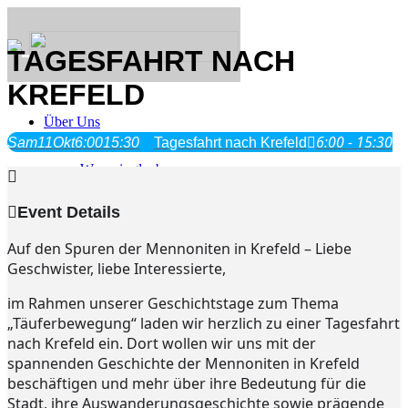
TAGESFAHRT NACH
KREFELD
Über Uns
6:00 - 15:30
Sam
11
Okt
6:00
15:30
Tagesfahrt nach Krefeld
Was wir glauben
Jesus Christus
Geschichte
Event Details
Auf den Spuren der Mennoniten in Krefeld – Liebe
Neu hier
Geschwister, liebe Interessierte,
im Rahmen unserer Geschichtstage zum Thema
„Täuferbewegung“ laden wir herzlich zu einer Tagesfahrt
Veranstaltungen
nach Krefeld ein. Dort wollen wir uns mit der
spannenden Geschichte der Mennoniten in Krefeld
beschäftigen und mehr über ihre Bedeutung für die
Stadt, ihre Auswanderungsgeschichte sowie prägende