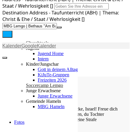
Gemeinde
Staat / Wehrlosigkeit []
Destination Address - Taufunterricht (ABH) | Thema:
Gemeinde
Christ & Ehe / Staat / Wehrlosigkeit []
Kleingruppen
Weihnachtslieder
Youtube
Churchtools
Kalender
GoogleKalender
Jugend
Jugend Home
Intern
Kinder/Jungschar
Gott in deinem Alltag
KiJuTe-Gruppen
Freizeiten 2026
Soccercamp Lemgo
Junge Erwachsene
Junge Erwachsene
Die Losung von heute
Gemeinde Hameln
MBG Hameln
Jauchze, du Tochter Zion! Frohlocke, Israel! Freue dich
und sei fröhlich von ganzem Herzen, du Tochter
Jerusalem! Denn der HERR hat deine Strafe
Fotos
weggenommen.