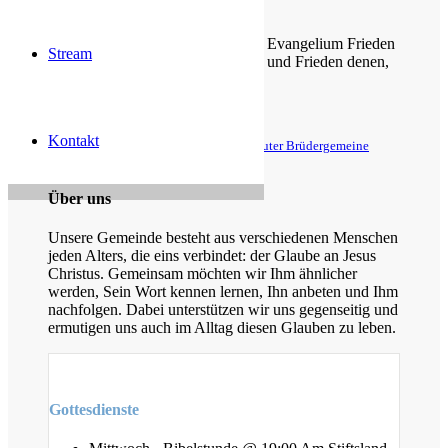
Zefanja 3,14-15
Christus ist gekommen und hat im Evangelium Frieden
Stream
verkündigt euch, die ihr fern wart, und Frieden denen,
die nahe waren.
Epheser 2,17
Kontakt
© Evangelische Brüder-Unität – Herrnhuter Brüdergemeine
Weitere Informationen finden Sie hier
Über uns
Unsere Gemeinde besteht aus verschiedenen Menschen
jeden Alters, die eins verbindet: der Glaube an Jesus
Christus. Gemeinsam möchten wir Ihm ähnlicher
werden, Sein Wort kennen lernen, Ihn anbeten und Ihm
nachfolgen. Dabei unterstützen wir uns gegenseitig und
ermutigen uns auch im Alltag diesen Glauben zu leben.
Gottesdienste