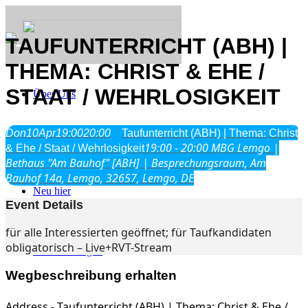
TAUFUNTERRICHT (ABH) |
THEMA: CHRIST & EHE /
STAAT / WEHRLOSIGKEIT
Über Uns
Was wir glauben
Don
10
Apr
19:00
20:00
Taufunterricht (ABH) | Thema: Christ
Jesus Christus
19:00 - 20:00
MBG Lemgo |
& Ehe / Staat / Wehrlosigkeit
Geschichte
Bethaus "Am Bauhof" [ABH] | Besprechungsraum, Am
Bauhof 14a, Lemgo, 32657, Lemgo, DE
Neu hier
Event Details
für alle Interessierten geöffnet; für Taufkandidaten
obligatorisch – Live+RVT-Stream
Veranstaltungen
Wegbeschreibung erhalten
Address - Taufunterricht (ABH) | Thema: Christ & Ehe /