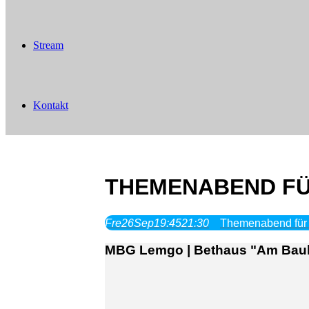
Stream
Kontakt
THEMENABEND FÜ
Fre
26
Sep
19:45
21:30
Themenabend für
MBG Lemgo | Bethaus "Am Bauh