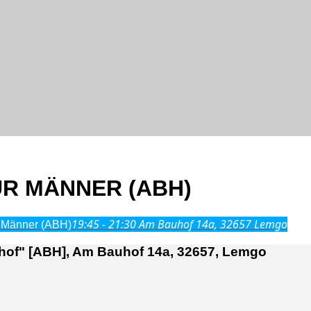
R MÄNNER (ABH)
19:45 - 21:30
Am Bauhof 14a, 32657 Lemgo
 Männer (ABH)
of" [ABH], Am Bauhof 14a, 32657, Lemgo