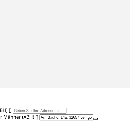
H) []
r Männer (ABH) []