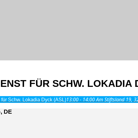
NST FÜR SCHW. LOKADIA D
13:00 - 14:00
Am Stiftsland 19, 
t für Schw. Lokadia Dyck (ASL)
, DE