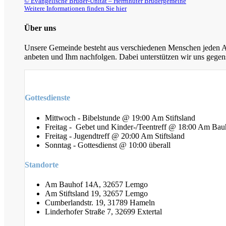
© Evangelische Brüder-Unität – Herrnhuter Brüdergemeine
Weitere Informationen finden Sie hier
Über uns
Unsere Gemeinde besteht aus verschiedenen Menschen jeden Alt
anbeten und Ihm nachfolgen. Dabei unterstützen wir uns gegens
Gottesdienste
Mittwoch - Bibelstunde @ 19:00 Am Stiftsland
Freitag - Gebet und Kinder-/Teentreff @ 18:00 Am Bau
Freitag - Jugendtreff @ 20:00 Am Stiftsland
Sonntag - Gottesdienst @ 10:00 überall
Standorte
Am Bauhof 14A, 32657 Lemgo
Am Stiftsland 19, 32657 Lemgo
Cumberlandstr. 19, 31789 Hameln
Linderhofer Straße 7, 32699 Extertal