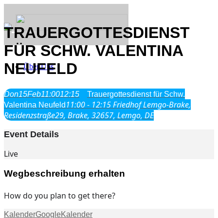
TRAUERGOTTESDIENST
FÜR SCHW. VALENTINA
NEUFELD
Über Uns
Was wir glauben
Don
15
Feb
11:00
12:15
Trauergottesdienst für Schw.
Jesus Christus
11:00 - 12:15
Friedhof Lemgo-Brake,
Valentina Neufeld
Geschichte
Residenzstraße29, Brake, 32657, Lemgo, DE
Event Details
Neu hier
Live
Wegbeschreibung erhalten
Veranstaltungen
How do you plan to get there?
Kalender
GoogleKalender