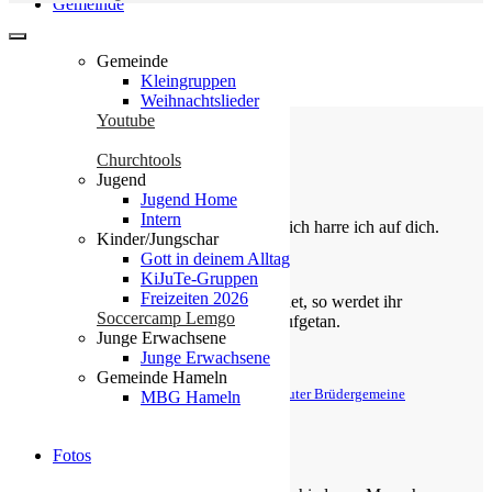
Gemeinde
Gemeinde
Kleingruppen
Weihnachtslieder
Youtube
Churchtools
Jugend
Die Losung von heute
Jugend Home
Intern
Du bist der Gott, der mir hilft; täglich harre ich auf dich.
Kinder/Jungschar
Gott in deinem Alltag
Psalm 25,5
KiJuTe-Gruppen
Freizeiten 2026
Bittet, so wird euch gegeben; suchet, so werdet ihr
Soccercamp Lemgo
finden; klopfet an, so wird euch aufgetan.
Junge Erwachsene
Junge Erwachsene
Matthäus 7,7
Gemeinde Hameln
© Evangelische Brüder-Unität – Herrnhuter Brüdergemeine
MBG Hameln
Weitere Informationen finden Sie hier
Über uns
Fotos