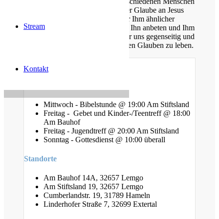
Unsere Gemeinde besteht aus verschiedenen Menschen
jeden Alters, die eins verbindet: der Glaube an Jesus
Christus. Gemeinsam möchten wir Ihm ähnlicher
Stream
werden, Sein Wort kennen lernen, Ihn anbeten und Ihm
nachfolgen. Dabei unterstützen wir uns gegenseitig und
ermutigen uns auch im Alltag diesen Glauben zu leben.
Kontakt
Gottesdienste
Mittwoch - Bibelstunde @ 19:00 Am Stiftsland
Freitag - Gebet und Kinder-/Teentreff @ 18:00
Am Bauhof
Freitag - Jugendtreff @ 20:00 Am Stiftsland
Sonntag - Gottesdienst @ 10:00 überall
Standorte
Am Bauhof 14A, 32657 Lemgo
Am Stiftsland 19, 32657 Lemgo
Cumberlandstr. 19, 31789 Hameln
Linderhofer Straße 7, 32699 Extertal