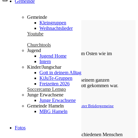
Gemeinde
Gemeinde
Kleingruppen
Weihnachtslieder
Youtube
Die Losung von heute
Churchtools
Jugend
Du machst fröhlich, was da lebet im Osten wie im
Jugend Home
Westen.
Intern
Kinder/Jungschar
Psalm 65,9
Gott in deinem Alltag
KiJuTe-Gruppen
Der Kerkermeister freute sich mit seinem ganzen
Freizeiten 2026
Hause, dass er zum Glauben an Gott gekommen war.
Soccercamp Lemgo
Junge Erwachsene
Apostelgeschichte 16,34
Junge Erwachsene
Gemeinde Hameln
© Evangelische Brüder-Unität – Herrnhuter Brüdergemeine
Weitere Informationen finden Sie hier
MBG Hameln
Über uns
Fotos
Unsere Gemeinde besteht aus verschiedenen Menschen