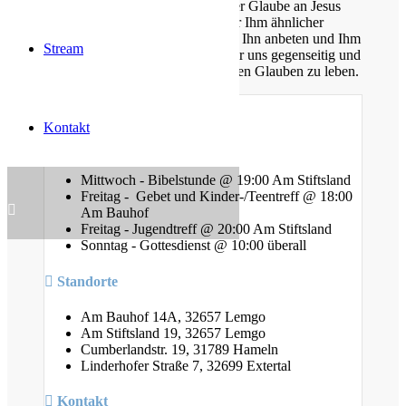
jeden Alters, die eins verbindet: der Glaube an Jesus
Christus. Gemeinsam möchten wir Ihm ähnlicher
werden, Sein Wort kennen lernen, Ihn anbeten und Ihm
Stream
nachfolgen. Dabei unterstützen wir uns gegenseitig und
ermutigen uns auch im Alltag diesen Glauben zu leben.
Kontakt
Gottesdienste
Mittwoch - Bibelstunde @ 19:00 Am Stiftsland
Freitag - Gebet und Kinder-/Teentreff @ 18:00
Am Bauhof
Freitag - Jugendtreff @ 20:00 Am Stiftsland
Sonntag - Gottesdienst @ 10:00 überall
Standorte
Am Bauhof 14A, 32657 Lemgo
Am Stiftsland 19, 32657 Lemgo
Cumberlandstr. 19, 31789 Hameln
Linderhofer Straße 7, 32699 Extertal
Kontakt