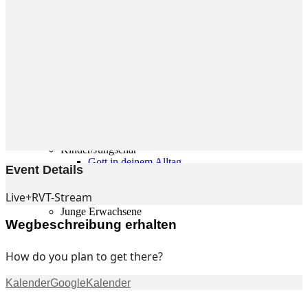
Gemeinde
Gemeinde
Kleingruppen
Weihnachtslieder
Youtube
Churchtools
Jugend
Jugend Home
Intern
Kinder/Jungschar
Gott in deinem Alltag
Event Details
KiJuTe-Gruppen
Freizeiten 2026
Live+RVT-Stream
Soccercamp Lemgo
Junge Erwachsene
Wegbeschreibung erhalten
Junge Erwachsene
Gemeinde Hameln
MBG Hameln
How do you plan to get there?
Kalender
GoogleKalender
Fotos