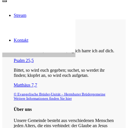
Stream
Die Losung von heute
Kontakt
Du bist der Gott, der mir hilft; täglich harre ich auf dich.
Psalm 25,5
Bittet, so wird euch gegeben; suchet, so werdet ihr
finden; klopfet an, so wird euch aufgetan.
Matthäus 7,7
© Evangelische Brüder-Unität – Herrnhuter Brüdergemeine
Weitere Informationen finden Sie hier
Über uns
Unsere Gemeinde besteht aus verschiedenen Menschen
jeden Alters, die eins verbindet: der Glaube an Jesus