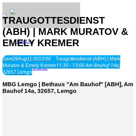
TRAUGOTTESDIENST
(ABH) | MARK MURATOV &
EMELY KREMER
Über Uns
Was wir glauben
Sam
29
Aug
11:30
13:00
Traugottesdienst (ABH) | Mark
Jesus Christus
11:30 - 13:00
Am Bauhof 14a,
Muratov & Emely Kremer
Geschichte
32657 Lemgo
MBG Lemgo | Bethaus "Am Bauhof" [ABH], Am
Neu hier
Bauhof 14a, 32657, Lemgo
Veranstaltungen