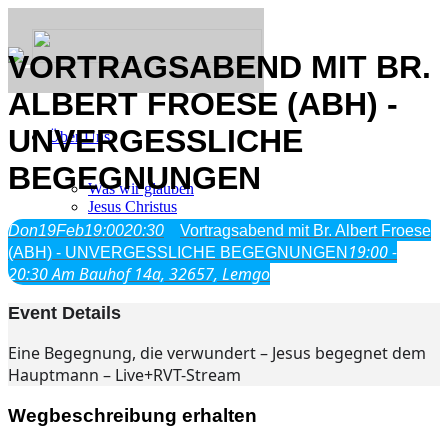
VORTRAGSABEND MIT BR.
ALBERT FROESE (ABH) -
UNVERGESSLICHE
Über Uns
BEGEGNUNGEN
Was wir glauben
Jesus Christus
Geschichte
Don
19
Feb
19:00
20:30
Vortragsabend mit Br. Albert Froese
19:00 -
(ABH) - UNVERGESSLICHE BEGEGNUNGEN
20:30
Am Bauhof 14a, 32657, Lemgo
Neu hier
Event Details
Eine Begegnung, die verwundert – Jesus begegnet dem
Veranstaltungen
Hauptmann – Live+RVT-Stream
Wegbeschreibung erhalten