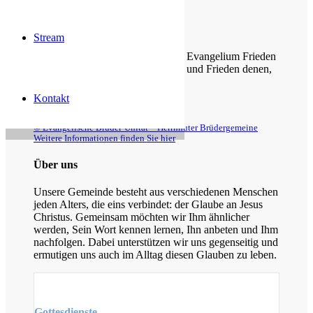
weggenommen.
Zefanja 3,14-15
Stream
Christus ist gekommen und hat im Evangelium Frieden
verkündigt euch, die ihr fern wart, und Frieden denen,
die nahe waren.
Kontakt
Epheser 2,17
© Evangelische Brüder-Unität – Herrnhuter Brüdergemeine
Weitere Informationen finden Sie hier
Über uns
Unsere Gemeinde besteht aus verschiedenen Menschen
jeden Alters, die eins verbindet: der Glaube an Jesus
Christus. Gemeinsam möchten wir Ihm ähnlicher
werden, Sein Wort kennen lernen, Ihn anbeten und Ihm
nachfolgen. Dabei unterstützen wir uns gegenseitig und
ermutigen uns auch im Alltag diesen Glauben zu leben.
Gottesdienste