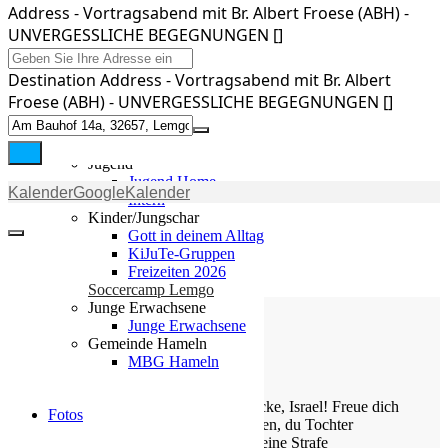
Gemeinde
Address - Vortragsabend mit Br. Albert Froese (ABH) -
UNVERGESSLICHE BEGEGNUNGEN []
Gemeinde
Kleingruppen
Destination Address - Vortragsabend mit Br. Albert
Weihnachtslieder
Froese (ABH) - UNVERGESSLICHE BEGEGNUNGEN []
Youtube
Churchtools
Jugend
Jugend Home
Kalender
GoogleKalender
Intern
Kinder/Jungschar
Gott in deinem Alltag
KiJuTe-Gruppen
Freizeiten 2026
Soccercamp Lemgo
Junge Erwachsene
Junge Erwachsene
Gemeinde Hameln
MBG Hameln
Die Losung von heute
Jauchze, du Tochter Zion! Frohlocke, Israel! Freue dich
Fotos
und sei fröhlich von ganzem Herzen, du Tochter
Jerusalem! Denn der HERR hat deine Strafe