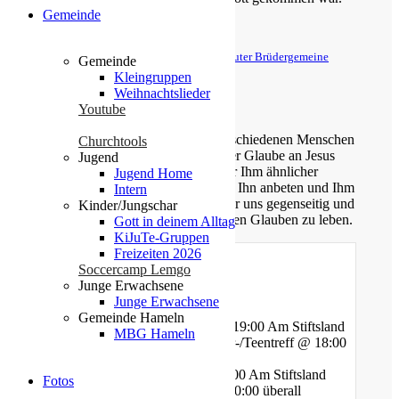
Gemeinde
Apostelgeschichte 16,34
© Evangelische Brüder-Unität – Herrnhuter Brüdergemeine
Gemeinde
Weitere Informationen finden Sie hier
Kleingruppen
Weihnachtslieder
Über uns
Youtube
Unsere Gemeinde besteht aus verschiedenen Menschen
Churchtools
jeden Alters, die eins verbindet: der Glaube an Jesus
Jugend
Christus. Gemeinsam möchten wir Ihm ähnlicher
Jugend Home
werden, Sein Wort kennen lernen, Ihn anbeten und Ihm
Intern
nachfolgen. Dabei unterstützen wir uns gegenseitig und
Kinder/Jungschar
ermutigen uns auch im Alltag diesen Glauben zu leben.
Gott in deinem Alltag
KiJuTe-Gruppen
Freizeiten 2026
Soccercamp Lemgo
Junge Erwachsene
Gottesdienste
Junge Erwachsene
Gemeinde Hameln
Mittwoch - Bibelstunde @ 19:00 Am Stiftsland
MBG Hameln
Freitag - Gebet und Kinder-/Teentreff @ 18:00
Am Bauhof
Freitag - Jugendtreff @ 20:00 Am Stiftsland
Fotos
Sonntag - Gottesdienst @ 10:00 überall