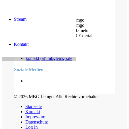
Standorte
Stream
Am Bauhof 14A, 32657 Lemgo
Am Stiftsland 19, 32657 Lemgo
Cumberlandstr. 19, 31789 Hameln
Linderhofer Straße 7, 32699 Extertal
Kontakt
Kontakt
kontakt (at) mbglemgo.de
Soziale Medien
© 2026 MBG Lemgo. Alle Rechte vorbehalten
Startseite
Kontakt
Impressum
Datenschutz
Log In