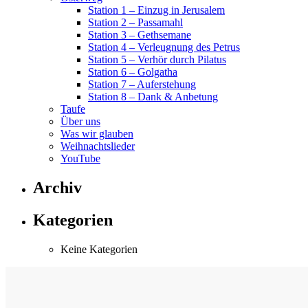
Station 1 – Einzug in Jerusalem
Station 2 – Passamahl
Station 3 – Gethsemane
Station 4 – Verleugnung des Petrus
Station 5 – Verhör durch Pilatus
Station 6 – Golgatha
Station 7 – Auferstehung
Station 8 – Dank & Anbetung
Taufe
Über uns
Was wir glauben
Weihnachtslieder
YouTube
Archiv
Kategorien
Keine Kategorien